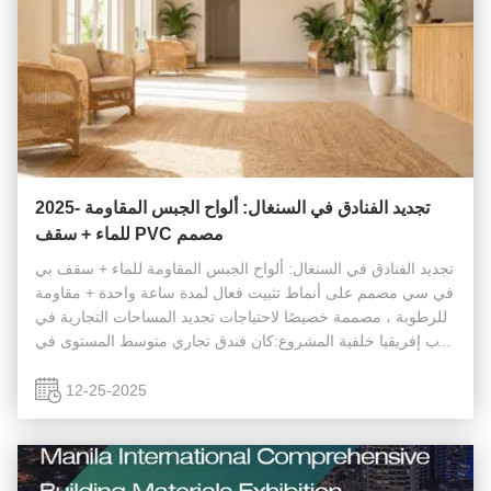
2025- تجديد الفنادق في السنغال: ألواح الجبس المقاومة
للماء + سقف PVC مصمم
تجديد الفنادق في السنغال: ألواح الجبس المقاومة للماء + سقف بي
في سي مصمم على أنماط تثبيت فعال لمدة ساعة واحدة + مقاومة
للرطوبة ، مصممة خصيصًا لاحتياجات تجديد المساحات التجارية في
غرب إفريقيا خلفية المشروع:كان فندق تجاري متوسط المستوى في
السنغال، غرب أفريقيا، يواجه مشاكل في السقف القديم في غرف
الضيوف ...
12-25-2025