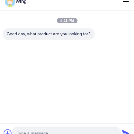
Wing
9:00-18:00
عنواننا
5:11 PM
عنوان الشركة
Good day, what product are you looking for?
مبنى Weiye الدولي ، طريق Yixian ، مدينة Dali ، منطقة Nanhai ،
مدينة Foshan
عنوان المصنع
فوشان دالي
هاتف
0086-19928258506
الصين نوعية جيدة الواح الجبس الجبسية المورد. حقوق النشر © -2026
Foshan Huiju Decoration Material Co. Ltd. . كل الحقوق محفوظة.
خريطة الموقع
|
سياسة الخصوصية