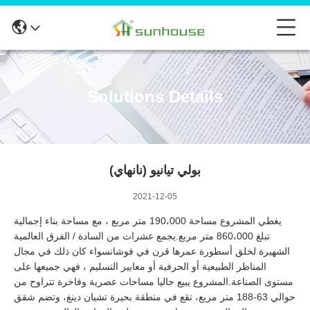
Solutions Details
بولي تيانيو (نانهاي)
2021-12-05
يغطي المشروع مساحة 190،000 متر مربع ، مع مساحة بناء إجمالية
تبلغ 860،000 متر مربع.يجمع عشرات من السادة / الفرق العالمية
الشهيرة لخلق أسطورة عمرها قرن في فوشانسواء كان ذلك في مجال
المناظر الطبيعية أو الحرفية أو معايير التسليم ، فهي جميعها على
مستوى الصناعة.المشروع يبيع حاليا مساحات عصرية وفاخرة تتراوح من
حوالي 63-188 متر مربع، تقع في منطقة بحيرة تشيان دينغ، وتضم شقق