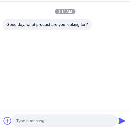
عنواننا
8:14 AM
عنوان الشركة
Good day, what product are you looking for?
مبنى Weiye الدولي ، طريق Yixian ، مدينة Dali ، منطقة Nanhai ،
مدينة Foshan
عنوان المصنع
فوشان دالي
هاتف
0086-19928258506
الصين نوعية جيدة الواح الجبس الجبسية المورد. حقوق النشر © -2026
Foshan Huiju Decoration Material Co. Ltd. . كل الحقوق محفوظة.
خريطة الموقع
|
سياسة الخصوصية