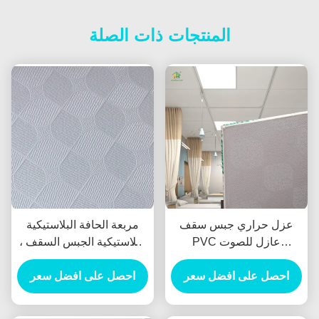
المنتجات ذات الصلة
عزل حراري جبس سقف
مربعة الحافة البلاستيكية
PVC عازل للصوت
البلاستيكية الجبس السقف ،
600x600mm
بلاط السقف الرقائقي PVC
احصل على افضل سعر
عازلة للصوت
احصل على افضل سعر