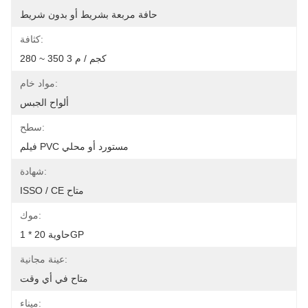
حافة مربعة بشريط أو بدون شريط
كثافة:
280 ~ 350 كجم / م 3
مواد خام:
ألواح الجبس
سطح:
فيلم PVC مستورد أو محلي
شهادة:
ISSO / CE متاح
موك:
1 * حاوية 20GP
عينة مجانية:
متاح في أي وقت
ميناء: