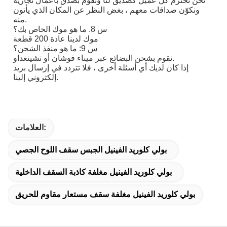
نحن نحترم كل عميل كصديق لنا ونقوم بصدق بأعمال تجارية
ونكوّن صداقات معهم ، بغض النظر عن المكان الذي يأتون
منه.
س 8. ما هو موك الخاص بك؟
موك لدينا عادة 200 قطعة
س 9: ما هو منفذ الشحن؟
نقوم بشحن البضائع عبر ميناء فوشان أو تشينغداو.
إذا كان لديك أي أسئلة أخرى ، فلا تتردد في إرسال بريد
إلكتروني إلينا.
العلامات:
بولي كلوريد الفينيل الجبس سقف اللوح الجصي
بولي كلوريد الفينيل مغلفة كاذبة السقف الداخلية
بولي كلوريد الفينيل مغلفة سقف مستعار مقاوم للحريق