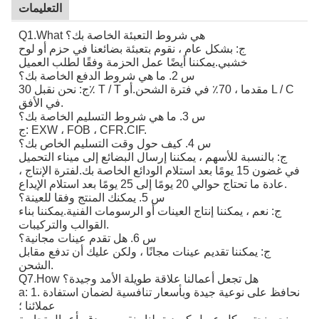
التعليمات
Q1.What هي شروط التعبئة الخاصة بك؟
ج: بشكل عام ، نقوم بتعبئة بضائعنا في حزم أو لوح
خشبي.يمكننا أيضًا عمل الحزمة وفقًا لطلب العميل
س 2. ما هي شروط الدفع الخاصة بك؟
ج: نحن نقبل 30٪ T / T مقدما ، 70٪ في فترة الشحن.أو L / C
في الأفق.
س 3. ما هي شروط التسليم الخاصة بك؟
ج: EXW ، FOB ، CFR.CIF.
س 4. كيف حول وقت التسليم الخاص بك؟
ج: بالنسبة للأسهم ، يمكننا إرسال البضائع إلى ميناء التحميل
في غضون 15 يومًا بعد استلام الودائع الخاصة بك.لفترة الإنتاج ،
عادة ما تحتاج حوالي 20 يومًا إلى 25 يومًا بعد استلام الإيداع.
س 5. يمكنك المنتج وفقا للعينة؟
ج: نعم ، يمكننا إنتاج العينات أو الرسومات الفنية.يمكننا بناء
القوالب والتركيبات.
س 6. هل تقدم عينات مجانية؟
ج: يمكننا تقديم عينات مجانًا ، ولكن عليك أن تدفع مقابل
الشحن.
Q7.How هل تجعل أعمالنا علاقة طويلة الأمد وجيدة؟
a: 1. نحافظ على نوعية جيدة وبأسعار تنافسية لضمان استفادة
عملائنا ؛