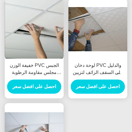
لوحة دخان PVC والدليل
خفيفة الوزن PVC الجبس
على السقف الزائف لتزيين
مجلس مقاومة الرطوبة
السقف الداخلي
لمكتبة الفندق
احصل على افضل سعر
احصل على افضل سعر