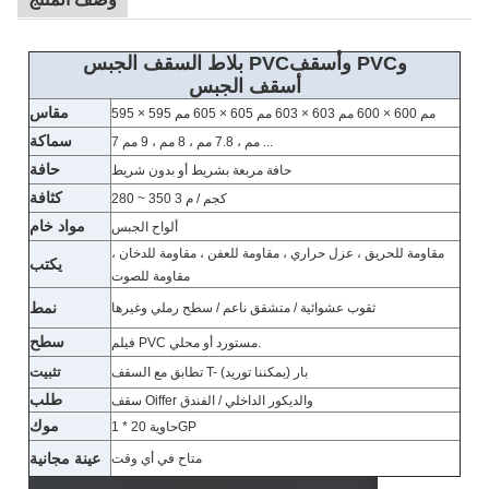
و
أسقف PVC
و
بلاط السقف الجبس PVC
أسقف الجبس
مقاس
595 × 595 مم 600 × 600 مم 603 × 603 مم 605 × 605 مم
سماكة
7 مم ، 7.8 مم ، 8 مم ، 9 مم ...
حافة
حافة مربعة بشريط أو بدون شريط
كثافة
280 ~ 350 كجم / م 3
مواد خام
ألواح الجبس
مقاومة للحريق ، عزل حراري ، مقاومة للعفن ، مقاومة للدخان ،
يكتب
مقاومة للصوت
نمط
ثقوب عشوائية / متشقق ناعم / سطح رملي وغيرها
سطح
فيلم PVC مستورد أو محلي.
تطابق مع السقف T- بار (يمكننا توريد)
تثبيت
طلب
سقف Oiffer والديكور الداخلي / الفندق
موك
1 * حاوية 20GP
عينة مجانية
متاح في أي وقت