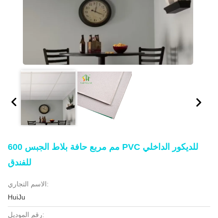
600 مم مربع حافة بلاط الجبس PVC للديكور الداخلي
للفندق
الاسم التجاري:
HuiJu
رقم الموديل: