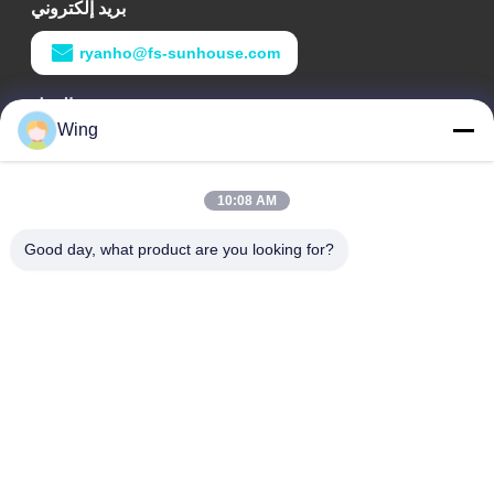
بريد إلكتروني
ryanho@fs-sunhouse.com
وقت العمل
Wing
9:00-18:00
عنواننا
10:08 AM
عنوان الشركة
Good day, what product are you looking for?
مبنى Weiye الدولي ، طريق Yixian ، مدينة Dali ، منطقة Nanhai ،
مدينة Foshan
عنوان المصنع
فوشان دالي
هاتف
0086-19928258506