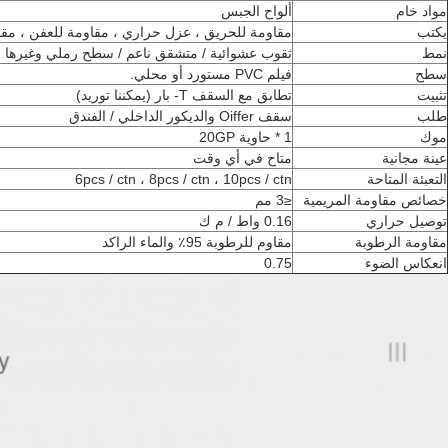
مواد خام
ألواح الجبس
يكتب
مقاومة للحريق ، عزل حراري ، مقاومة للعفن ، مق
نمط
ثقوب عشوائية / متشقق ناعم / سطح رملي وغيرها
سطح
فيلم PVC مستورد أو محلي.
تثبيت
تطابق مع السقف T- بار (يمكننا توريد)
طلب
سقف Oiffer والديكور الداخلي / الفندق
موك
1 * حاوية 20GP
عينة مجانية
متاح في أي وقت
التعبئة المتاحة
6pcs / ctn ، 8pcs / ctn ، 10pcs / ctn
خصائص مقاومة المريمية
≤3 مم
توصيل حراري
0.16 واط / م ك
مقاومة الرطوبة
مقاوم للرطوبة 95٪ والماء الراكد
انعكاس الضوء
0.75