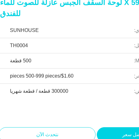
595 X 595mm PVC لوحة السقف الجبس عازلة للصوت للماء
للفندق
ي:
SUNHOUSE
ل:
TH0004
500 قطعة
ر:
$1.60/pieces 500-999 pieces
ض:
300000 قطعة / قطعة شهريا
ضل سعر
نتحدث الآن