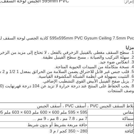
إبراز:
595mm PVC الجبس لوحة السقف
 
595x595mm PVC Gysum Ceiling 7.5mm Pvc كاذبة الجصي لوحة السقف للسقف
مزايا
1. سطح السقف مغطى بالفينيل الزخرفي بالفعل ، لا تحتاج إلى مزيد من الزخرفة.
2. سهلة التركيب والصيانة ، مسح سطح الفينيل نظيفة.
3. انعكاس ضوء جيد.
4. نسخة متكاملة من المبيدات الحيوية المتاحة.
5. قلب جبس غير قابل للاحتراق يضمن السلامة من الحرائق بمعدل 1 1/2 و 2 ساعة من الحريق يمكن تحقيقه اعتمادًا على التركيب.
6. التثبيت بسهولة في أنظمة الشبكة المكشوفة القياسية.
7. يزيل صفح الفينيل الأبيض القوي التشطيب الإضافي.
8. يجب الحفاظ على المنتج عند درجة حرارة لا تزيد عن 104 درجة فهرنهايت (40 درجة مئوية) ولا تزيد عن 90٪ رطوبة نسبية قبل وأثناء وبعد التركيب.
وصف المنتجات
بلاط السقف الجبس PVC ، أسقف PVC ، أسقف الجبس
مقاس
595 × 595 ملم 600 × 600 ملم 603 × 603 ملم 605 × 605 ملم
سماكة
7 مم ، 7.8 مم ، 8 مم ، 9 مم ...
حافة
حافة مربعة بشريط أو بدون شريط
كثافة
280 ~ 350 كجم / م 3