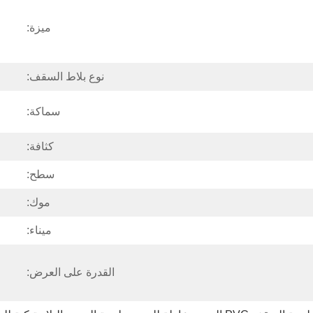
ميزة:
نوع بلاط السقف:
سماكة:
كثافة:
سطح:
موك:
ميناء:
القدرة على العرض: