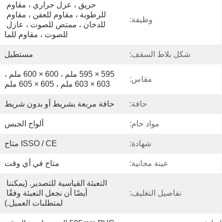
حريق ، عزل حراري ، مقاوم 
للرطوبة ، مقاوم للعفن ، مقاوم 
وظيفة:
للدخان ، ممتص للصوت ، عازل 
للصوت ، مقاوم للما
شكل بلاط السقف:
مستطيل
595 × 595 ملم ، 600 × 600 ملم ، 
مقاس:
603 × 603 ملم ، 605 × 605 ملم
حافة:
حافة مربعة بشريط أو بدون شريط
مواد خام:
ألواح الجبس
شهادة:
ISSO / CE متاح
عينة مجانية:
متاح في أي وقت
التعبئة القياسية للتصدير. (يمكننا 
تفاصيل التغليف:
أيضًا أن نجعل التعبئة وفقًا 
لمتطلبات العميل.)