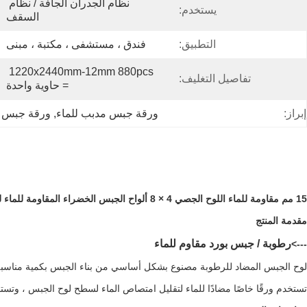
نظام الجدران الجافة / نظام 
يستخدم:
السقف
التطبيق:
فندق ، مستشفى ، مكتبة ، مبنى
1220x2440mm-12mm 880pcs 
تفاصيل التغليف:
= حاوية واحدة
إبراز:
ورقة جبس مدبب للماء
, 
ورقة جبس 15 مم مقاومة للماء
15 مم مقاومة للماء اللوح الجصي 4 × 8 ألواح الجبس الخضراء المقاومة للماء للسقف
مقدمة المنتج
رطوبة / جبس بورد مقاوم للماء
--->
لوح الجبس المضاد للرطوبة مصنوع بشكل أساسي من بناء الجبس بكمية مناسبة م
تستخدم ورقًا خاصًا مضادًا للماء لتقليل امتصاص الماء لسطح لوح الجبس ، وتست