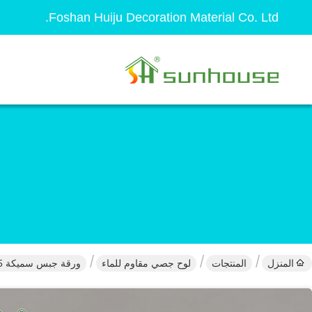
Foshan Huiju Decoration Material Co. Ltd.
المنزل
المنتجات
لوح جصي مقاوم للماء
ورقة جبس سميكة 15 مم مقاومة للماء حافة مدببة 1220 مم × 2440 مم