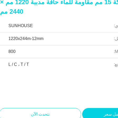
ورقة جبس سميكة 15 مم مقاومة للماء حافة مدببة 1220 مم ×
2440 مم
ي:
SUNHOUSE
ل:
1220x244m-12mm
800
ع:
L / C ، T / T
ضل سعر
نتحدث الآن