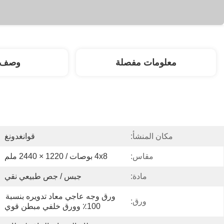
معلومات مفصلة
وصف ا
مكان المنشأ:
قوانغدونغ
مقاس:
4x8 بوصات / 1220 × 2440 ملم
مادة:
جبس / جص طبيعي نقي
ورق وجه عاجي معاد تدويره بنسبة 
ورق:
100٪ وورق خلفي مبطن قوي