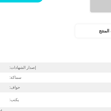
لمنتج
إصدار الشهادات:
سماكة:
حواف:
يكتب: