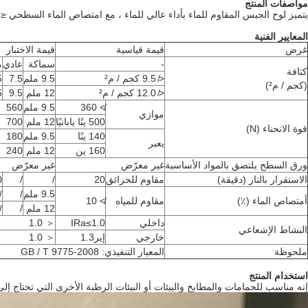
مواصفات المنتج
يتميز لوح الجبس المقاوم للماء بأداء عالي للماء ، مع امتصاص الماء السطحي ≤ 160 جم ​​/ م 2 ومعدل امتصاص الماء حوالي 5٪.
المعايير الفنية
غرض
قيمة قياسية
قيمة الاختبار
-
سماكة
عادي
م
كثافة
≯ 9.5 كجم / م²
9.5 ملم
7.5
5
(كجم / م²)
≯ 12.0 كجم / م²
12 ملم
9.5
5
≮ 360
9.5 ملم
560
موازي
500 ينًا يابانيًا
12 ملم
700
قوة الانحناء (N)
140 ينًا
9.5 ملم
180
يعبر
160 ين
12 ملم
240
ورق السطح يلتصق بالمواد الأساسية
غير معرّض
غير معرّض
الاستقرار بالنار (دقيقة)
مقاوم للحرائق
20
/
/
0
9.5 ملم
/
/
أمتصاص الماء (٪)
مقاوم للمياه
≮ 10
12 ملم
/
/
داخلي
IRa≤1.0
＜ 1.0
النشاط الإشعاعي
خارجي
إير1.3
＜ 1.0
ملحوظة
المعيار التنفيذي: GB / T 9775-2008
استخدام المنتج
إنه مناسب للحمامات والمطابخ والبيئات أو البيئات الرطبة الأخرى التي تحتاج إل