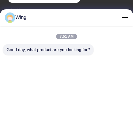
وقت العمل
Wing
9:00-18:00
عنواننا
7:51 AM
عنوان الشركة
Good day, what product are you looking for?
مبنى Weiye الدولي ، طريق Yixian ، مدينة Dali ، منطقة Nanhai ،
مدينة Foshan
عنوان المصنع
فوشان دالي
هاتف
0086-19928258506