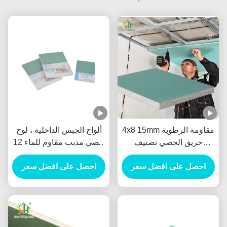
4x8 15mm مقاومة الرطوبة
ألواح الجبس الداخلية ، لوح
حريق الجصي تصنيف
جصي مدبب مقاوم للماء 12
لمطابخ الحمامات
مم
احصل على افضل سعر
احصل على افضل سعر