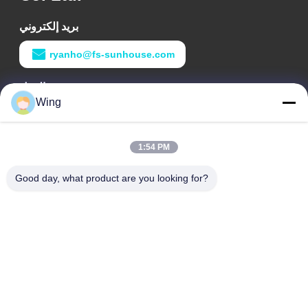
بريد إلكتروني
ryanho@fs-sunhouse.com
وقت العمل
Wing
9:00-18:00
عنواننا
1:54 PM
عنوان الشركة
Good day, what product are you looking for?
مبنى Weiye الدولي ، طريق Yixian ، مدينة Dali ، منطقة Nanhai ،
مدينة Foshan
عنوان المصنع
فوشان دالي
هاتف
0086-19928258506