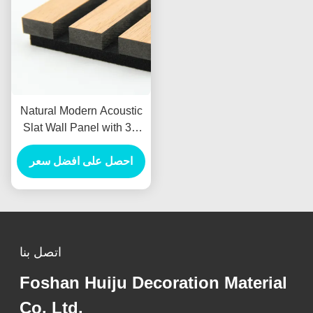
Natural Modern Acoustic
Slat Wall Panel with 3D
Model Design and
احصل على افضل سعر
550kg/m3 Density for
Living Room Sound
Proofing
اتصل بنا
Foshan Huiju Decoration Material
Co. Ltd.