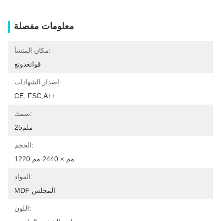
معلومات مفصلة
مكان المنشأ:
قوانغدونغ
إصدار الشهادات:
CE, FSC,A++
سمك:
25ملم
الحجم:
1220 مم × 2440 مم
المواد:
MDF المجلس
اللون: