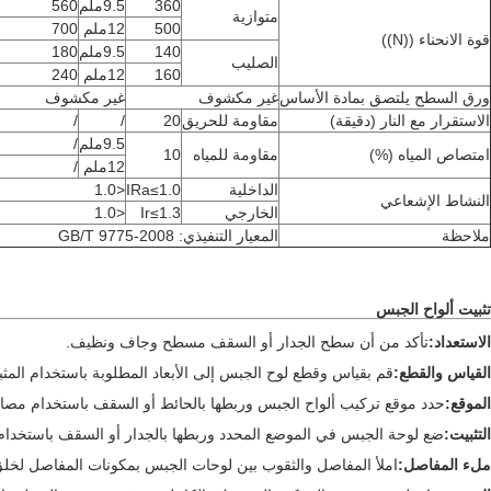
360
9.5ملم
560
متوازية
500
12ملم
700
قوة الانحناء ((N))
140
9.5ملم
180
الصليب
160
12ملم
240
ورق السطح يلتصق بمادة الأساس
غير مكشوف
غير مكشوف
الاستقرار مع النار (دقيقة)
مقاومة للحريق
20
/
/
9.5ملم
/
امتصاص المياه (%)
مقاومة للمياه
10
12ملم
/
الداخلية
IRa≤1.0
<1.0
النشاط الإشعاعي
الخارجي
Ir≤1.3
<1.0
ملاحظة
المعيار التنفيذي: GB/T 9775-2008
تثبيت ألواح الجبس
الاستعداد:
تأكد من أن سطح الجدار أو السقف مسطح وجاف ونظيف.
القياس والقطع:
قم بقياس وقطع لوح الجبس إلى الأبعاد المطلوبة باستخدام المثب
الموقع:
حدد موقع تركيب ألواح الجبس وربطها بالحائط أو السقف باستخدام مصاص
التثبيت:
ضع لوحة الجبس في الموضع المحدد وربطها بالجدار أو السقف باستخدام
ملء المفاصل:
املأ المفاصل والثقوب بين لوحات الجبس بمكونات المفاصل لخل