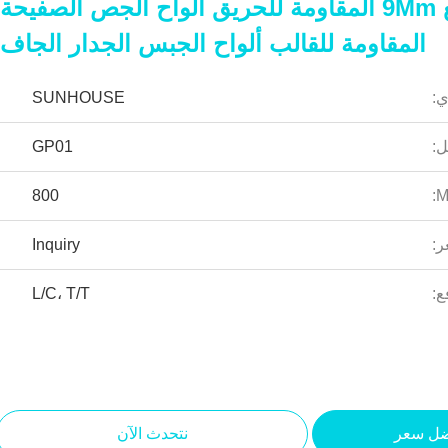
سعر المصنع 9Mm المقاومة للحريق ألواح الجص الصفيحة
المقاومة للقالب ألواح الجبس الجدار الجاف
ي:
SUNHOUSE
ل:
GP01
800
ر:
Inquiry
ع:
L/C، T/T
ضل سعر
نتحدث الآن