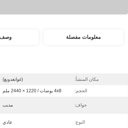
معلومات مفصلة
وصف ا
مكان المنشأ:
(غوانغدونغ)
الحجم:
4x8 بوصات / 1220 × 2440 ملم
حواف:
مدبب
النوع:
عادي