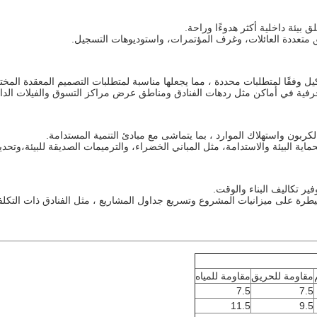
بيئة داخلية أكثر هدوءًا وراحة.
 متعددة العائلات، وغرف المؤتمرات، واستوديوهات التسجيل.
وفقًا لمتطلبات محددة ، مما يجعلها مناسبة لمتطلبات التصميم المعقدة المختل
خرفية في أماكن مثل ردهات الفنادق ومناطق عرض مراكز التسوق والفيلات الداخ
كربون واستهلاك الموارد ، بما يتماشى مع مبادئ التنمية المستدامة.
اية البيئة والاستدامة، مثل المباني الخضراء، والترميمات الصديقة للبيئة،وتحدي
ر تكاليف البناء والوقت.
لسيطرة على ميزانيات المشروع وتسريع جداول المشاريع ، مثل الفنادق ذات التك
مقاومة للحريق
مقاومة للمياه
7.5
7.5
11.5
9.5