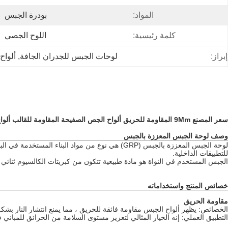
المواد:
بودرة الجبس
كلمة رئيسية:
اللوح الجصي
إبراز:
لوحات الجبس للجدران الجافة
, 
ألواح 
سعر المصنع 9Mm المقاومة للحريق ألواح الجص الصفيحة المقاومة للقالب ألواح الجبس الجدار الجاف
وصف لوحة الجبس المعززة بالجبس
لوحة الجبس المعززة بالجبس (GRP) هي نوع من موا
للتطبيقات الداخلية.
الجبس المستخدم في النواة هو مادة طبيعية تتكون من كبريتات الكالسيوم ثنائي 
خصائص المنتج واستخداماته
مقاومة الحريق
الخصائص: يظهر ألواح الجبس مقاومة فائقة للحريق ، مما يمنع انتشار النار بشكل
التطبيق العملي: إنه الخيار المثالي لتعزيز مستوى السلامة من الحرائق للمباني 