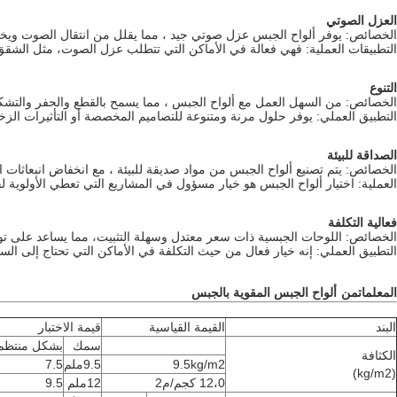
العزل الصوتي
الخصائص: يوفر ألواح الجبس عزل صوتي جيد ، مما يقلل من انتقال الصوت ويخلق 
التطبيقات العملية: فهي فعالة في الأماكن التي تتطلب عزل الصوت، مثل الشقق
التنوع
الخصائص: من السهل العمل مع ألواح الجبس ، مما يسمح بالقطع والحفر والتشكيل 
التطبيق العملي: يوفر حلول مرنة ومتنوعة للتصاميم المخصصة أو التأثيرات الز
الصداقة للبيئة
الخصائص: يتم تصنيع ألواح الجبس من مواد صديقة للبيئة ، مع انخفاض انبعاثات ال
العملية: اختيار ألواح الجبس هو خيار مسؤول في المشاريع التي تعطي الأولوية لحم
فعالية التكلفة
الخصائص: اللوحات الجبسية ذات سعر معتدل وسهلة التثبيت، مما يساعد على توفي
التطبيق العملي: إنه خيار فعال من حيث التكلفة في الأماكن التي تحتاج إلى ا
المعلمات
من
ألواح الجبس المقوية بالجبس
البند
القيمة القياسية
قيمة الاختبار
سمك
بشكل منتظم
الكثافة
9.5kg/m2
9.5ملم
7.5
(kg/m2)
12،0 كجم/م2
12ملم
9.5