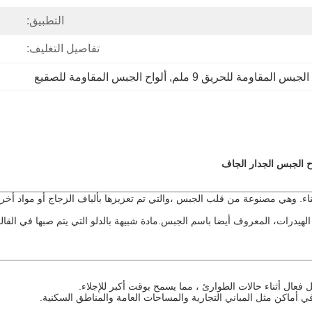
التطبيق:
تفاصيل التغليف:
الجبس المقاومة للحريق 9 ملم
, 
ألواح الجبس المقاومة للصقيع
د البناء المستخدمة في البناء. وهي مصنوعة من قلب الجبس ،والتي تم تعزيزها بألياف الزجا
الهيدرات، المعروف أيضا باسم الجبس.مادة شبيهة بالدلو التي يتم صبها في الق
 فعال أثناء حالات الطوارئ ، مما يسمح بوقت أكبر للإجلاء.
في أماكن مثل المباني التجارية والمساحات العامة والمناطق السكنية.