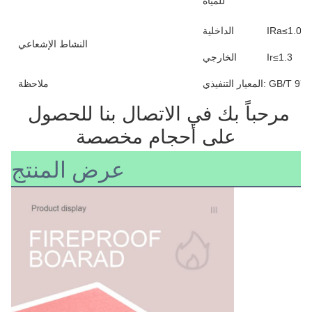
للمياه
IRa≤1.0
الداخلية
النشاط الإشعاعي
Ir≤1.3
الخارجي
يذي: GB/T 9775-2008
ملاحظة
مرحباً بك في الاتصال بنا للحصول 
على أحجام مخصصة
عرض المنتج