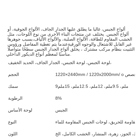
ألواح الجبس، غالبا ما يطلق عليها الجدار الجاف، الألواح الجوفية، أو 
ألواح الجبس. يختلف عن منتجات البناء الأخرى من نوع اللوحات، مثل 
الخشب المقاوم للطاقة، الألواح الصلبة، والألواح الألياف،بسبب جوهرها 
غير القابل للاشتعال والوجوه الورقيةعندما يتم تغطية المفاصل ورؤوس 
التثبيت بنظام مركب مشترك ، يخلق ألواح الجدار الجبس سطحًا متواصلًا 
مناسبًا لمعظم أنواع الديكور الداخلي.
لوحة الجبس، لوحة الجبس، الجدار الجاف، الحديد الخفيف،
حسب الطلب المخصص
الحجم
9ملم، 9.5ملم، 12ملم، 12.5ملم، 15ملم
سمك
8%
الرطوبة
الجبس
لوحة الأساس
لمقاومة للحريق، لوحات الجبس المقاومة للماء
النوع
وط، الجوز، زهرة، المنشار، الخشب الكامل، الخ
اللون