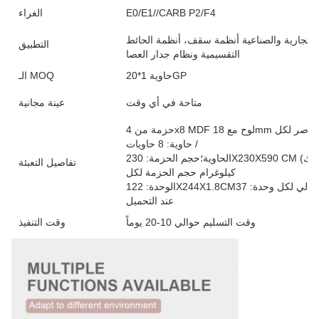
E0/E1//CARB P2/F4
الغراء
التجارية والصناعية أنظمة سقف، أنظمة الحائط
التطبيق
التقسيمية ونظام جدار العصا
حاوية 1*20GP
الـ MOQ
متاحة في أي وقت
عينة مجانية
حزمة من 4x8 MDF لوح مع 18mm سمك ؛ العناصر لكل كرتون: 50 قطعة / حاوية؛ العناصر لكل
حاوية: 8 حاويات /
الحاوية؛حجم الحزمة: 230X230X590 CM (حاوية حسب طلبك) ؛وزن إجمالي لكل حاوية: 2،200.00
تفاصيل التعبئة
كيلوغرام حجم الحزمة لكل
الوحدة: 122X244X1.8CM؛الوزن الإجمالي لكل وحدة: 37KG / قطعة ؛تتاح لخلط منتجاتك الأخرى
عند التحميل
وقت التسليم حوالي 10-20 يوماً
وقت التنفيذ