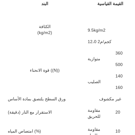
القيمة القياسية
البند
الكثافة
9.5kg/m2
(kg/m2)
12،0 كجم/م2
360
متوازية
500
قوة الانحناء ((N))
140
الصليب
160
غير مكشوف
ورق السطح يلتصق بمادة الأساس
مقاومة
20
الاستقرار مع النار (دقيقة)
للحريق
مقاومة
10
امتصاص المياه (%)